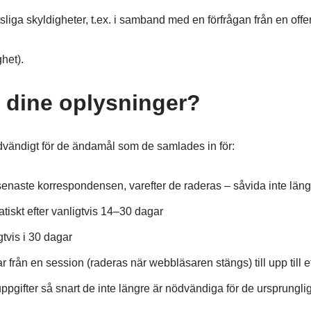
ttsliga skyldigheter, t.ex. i samband med en förfrågan från en off
ghet).
 dine oplysninger?
ödvändigt för de ändamål som de samlades in för:
n senaste korrespondensen, varefter de raderas – såvida inte läng
iskt efter vanligtvis 14–30 dagar
tvis i 30 dagar
från en session (raderas när webbläsaren stängs) till upp till e
ppgifter så snart de inte längre är nödvändiga för de ursprungl